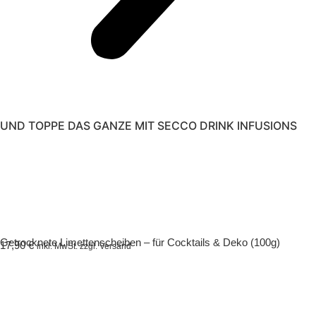
UND TOPPE DAS GANZE MIT SECCO DRINK INFUSIONS
Getrocknete Limettenscheiben – für Cocktails & Deko (100g)
17,90
€
inkl. MwSt. zzgl. Versand