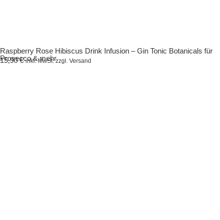
Raspberry Rose Hibiscus Drink Infusion – Gin Tonic Botanicals für
Prosecco & mehr
15,90
€
inkl. MwSt. zzgl. Versand