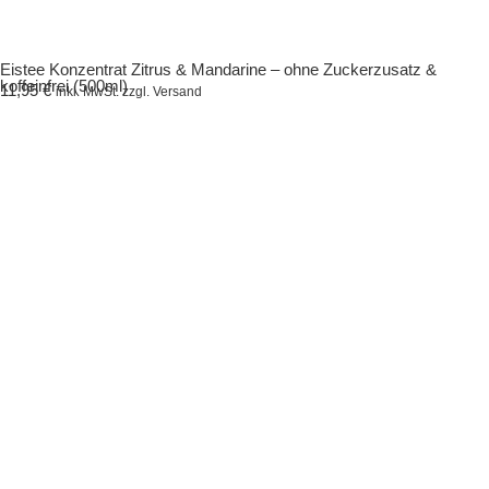
Eistee Konzentrat Zitrus & Mandarine – ohne Zuckerzusatz &
koffeinfrei (500ml)
11,95
€
inkl. MwSt. zzgl. Versand