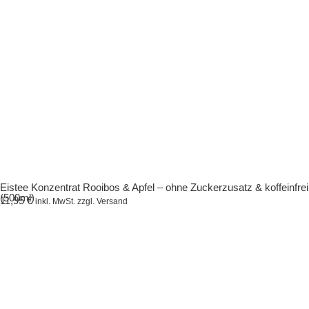
Eistee Konzentrat Rooibos & Apfel – ohne Zuckerzusatz & koffeinfrei
(500ml)
11,95
€
inkl. MwSt. zzgl. Versand