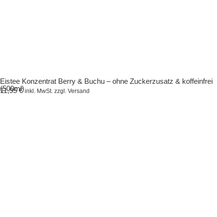
Eistee Konzentrat Berry & Buchu – ohne Zuckerzusatz & koffeinfrei
(500ml)
11,95
€
inkl. MwSt. zzgl. Versand