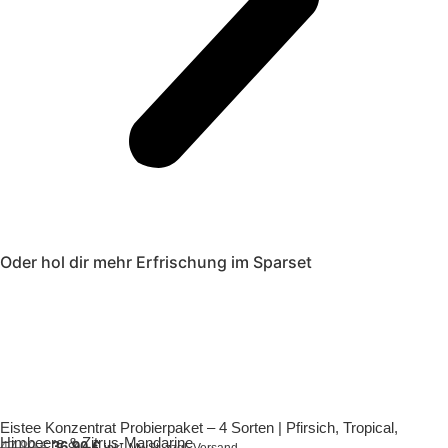
Oder hol dir mehr Erfrischung im Sparset
Eistee Konzentrat Probierpaket – 4 Sorten | Pfirsich, Tropical,
Himbeere & Zitrus-Mandarine
47,80
€
36,90
€