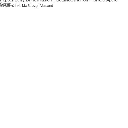
Spritz
15,90
€
inkl. MwSt. zzgl. Versand