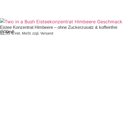
Eistee Konzentrat Himbeere – ohne Zuckerzusatz & koffeinfrei
(500ml)
11,95
€
inkl. MwSt. zzgl. Versand