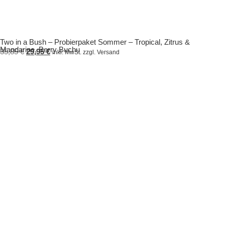
Two in a Bush – Probierpaket Sommer – Tropical, Zitrus &
Mandarine, Berry Buchu
35,85
€
29,95
€
inkl. MwSt. zzgl. Versand