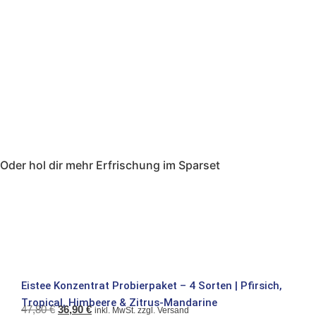
Oder hol dir mehr Erfrischung im Sparset
Eistee Konzentrat Probierpaket – 4 Sorten | Pfirsich,
Two 
35,
Tropical, Himbeere & Zitrus-Mandarine
47,80
€
36,90
€
inkl. MwSt. zzgl. Versand