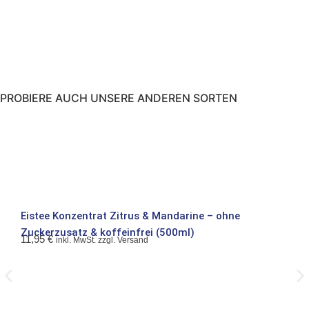
PROBIERE AUCH UNSERE ANDEREN SORTEN
Eistee Konzentrat Zitrus & Mandarine – ohne
Eist
Zuckerzusatz & koffeinfrei (500ml)
koff
11,95
€
11,
inkl. MwSt. zzgl. Versand