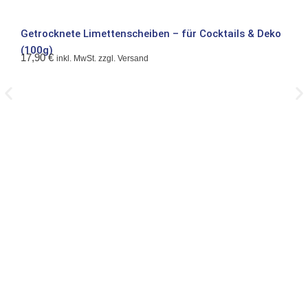
Getrocknete Limettenscheiben – für Cocktails & Deko
Get
(100g)
(10
17,90
€
13,
inkl. MwSt. zzgl. Versand