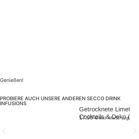
Genießen!
PROBIERE AUCH UNSERE ANDEREN SECCO DRINK
INFUSIONS
Getrocknete Limetten
Cocktails & Deko (10
17,90
€
inkl. MwSt. zzgl. Ve