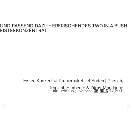
UND PASSEND DAZU - ERFRISCHENDES TWO IN A BUSH
EISTEEKONZENTRAT
itrus
Eistee Konzentrat Probierpaket – 4 Sorten | Pfirsich,
,85
€
Tropical, Himbeere & Zitrus-Mandarine
36,90
€
47,80
€
inkl. MwSt. zzgl. Versand